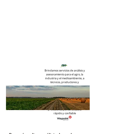
Brindamos servicios de análisis y
asesoramiento para el agro, la
industria y el medioambiente, a
técnicos, productores y
empresas.
Trabajamos junto a Waypoint
Analytical. La mayor red de
laboratorios para el agro en
Estados Unidos. Esta alianza nos
permite ofrecer el mejor servicio
profesional, personalizado,
rápido y confiable