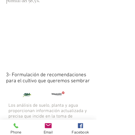
puntual del 98,5%.
3- Formulación de recomendaciones
para el cultivo que queremos sembrar
Los análisis de suelo, planta y agua
proporcionan información actualizada y
precisa que incide en la toma de
decisiones empresariales relacionadas
con la fertilidad del suelo y la nutrición de
Phone
Email
Facebook
la planta.