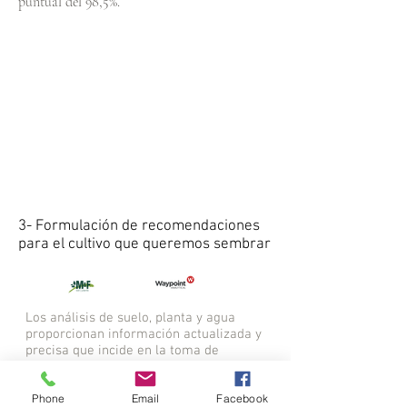
puntual del 98,5%.
3- Formulación de recomendaciones
para el cultivo que queremos sembrar
Los análisis de suelo, planta y agua
proporcionan información actualizada y
precisa que incide en la toma de
decisiones empresariales relacionadas
con la fertilidad del suelo y la nutrición de
Phone
Email
Facebook
la planta.