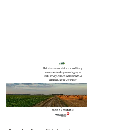
Brindamos servicios de análisis y
asesoramiento para el agro, la
industria y el medioambiente, a
técnicos, productores y
empresas.
Trabajamos junto a Waypoint
Analytical. La mayor red de
laboratorios para el agro en
Estados Unidos. Esta alianza nos
permite ofrecer el mejor servicio
profesional, personalizado,
rápido y confiable